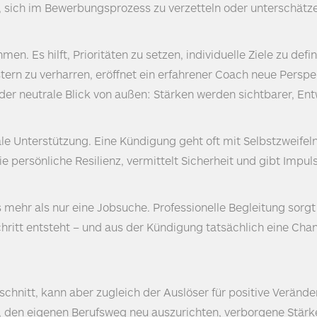
fahr, sich im Bewerbungsprozess zu verzetteln oder unterschä
en. Es hilft, Prioritäten zu setzen, individuelle Ziele zu defi
stern zu verharren, eröffnet ein erfahrener Coach neue Perspe
der neutrale Blick von außen: Stärken werden sichtbarer, En
e Unterstützung. Eine Kündigung geht oft mit Selbstzweifel
ie persönliche Resilienz, vermittelt Sicherheit und gibt Impul
ehr als nur eine Jobsuche. Professionelle Begleitung sorgt 
chritt entsteht – und aus der Kündigung tatsächlich eine Cha
nschnitt, kann aber zugleich der Auslöser für positive Verän
t, den eigenen Berufsweg neu auszurichten, verborgene Stär