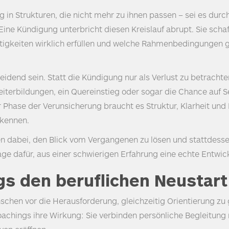
 in Strukturen, die nicht mehr zu ihnen passen – sei es durc
Eine Kündigung unterbricht diesen Kreislauf abrupt. Sie scha
 Tätigkeiten wirklich erfüllen und welche Rahmenbedingungen
dend sein. Statt die Kündigung nur als Verlust zu betrachten
terbildungen, ein Quereinstieg oder sogar die Chance auf Selb
ner Phase der Verunsicherung braucht es Struktur, Klarheit un
rkennen.
en dabei, den Blick vom Vergangenen zu lösen und stattdesse
age dafür, aus einer schwierigen Erfahrung eine echte Entwi
gs den beruflichen Neustart
enschen vor die Herausforderung, gleichzeitig Orientierung z
achings ihre Wirkung: Sie verbinden persönliche Begleitung 