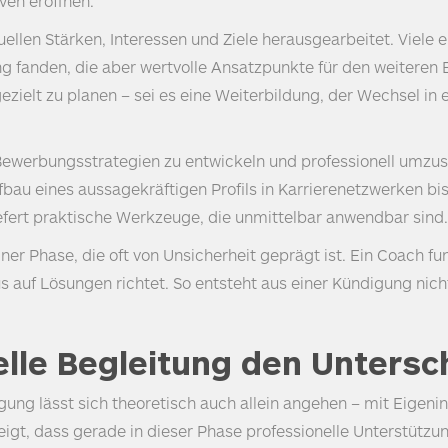
ven eröffnen.
ellen Stärken, Interessen und Ziele herausgearbeitet. Viele 
fanden, die aber wertvolle Ansatzpunkte für den weiteren Be
ezielt zu planen – sei es eine Weiterbildung, der Wechsel in
Bewerbungsstrategien zu entwickeln und professionell umzus
au eines aussagekräftigen Profils in Karrierenetzwerken bis
efert praktische Werkzeuge, die unmittelbar anwendbar sind.
iner Phase, die oft von Unsicherheit geprägt ist. Ein Coach fun
s auf Lösungen richtet. So entsteht aus einer Kündigung nicht
lle Begleitung den Untersc
igung lässt sich theoretisch auch allein angehen – mit Eigen
gt, dass gerade in dieser Phase professionelle Unterstützu