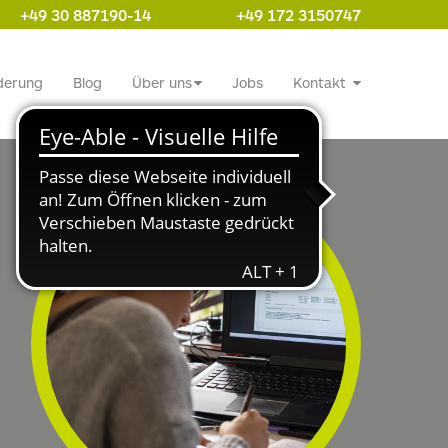
+49 30 887190-14
+49 172 3150747
derung
Blog
Über uns
Jobs
Kontakt