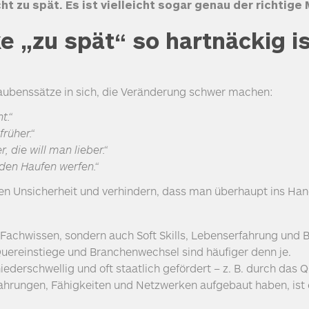
icht zu spät. Es ist vielleicht sogar genau der richtig
 „zu spät“ so hartnäckig i
laubenssätze in sich, die Veränderung schwer machen:
t.“
früher.“
, die will man lieber.“
 den Haufen werfen.“
en Unsicherheit und verhindern, dass man überhaupt ins Hand
Fachwissen, sondern auch Soft Skills, Lebenserfahrung und B
uereinstiege und Branchenwechsel sind häufiger denn je.
ederschwellig und oft staatlich gefördert – z. B. durch das
Q
ahrungen, Fähigkeiten und Netzwerken aufgebaut haben, ist e