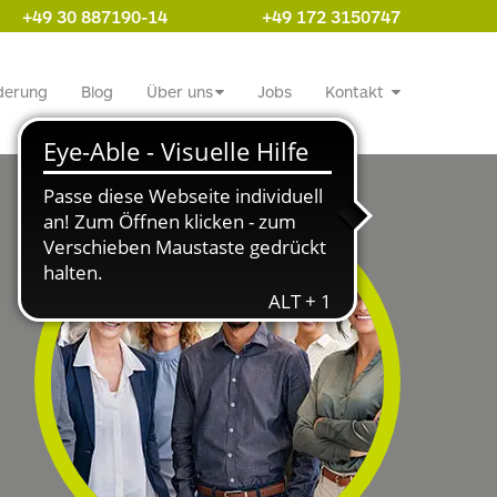
+49 30 887190-14
+49 172 3150747
derung
Blog
Über uns
Jobs
Kontakt