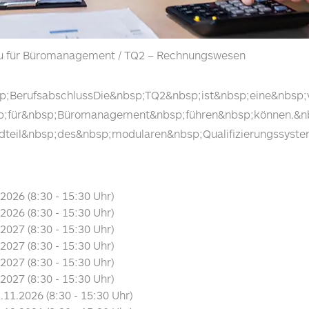
rau für Büromanagement / TQ2 – Rechnungswesen
;BerufsabschlussDie&nbsp;TQ2&nbsp;ist&nbsp;eine&nbsp;v
p;für&nbsp;Büromanagement&nbsp;führen&nbsp;können.&nbs
teil&nbsp;des&nbsp;modularen&nbsp;Qualifizierungssyste
.2026
(8:30 - 15:30 Uhr)
.2026
(8:30 - 15:30 Uhr)
.2027
(8:30 - 15:30 Uhr)
.2027
(8:30 - 15:30 Uhr)
.2027
(8:30 - 15:30 Uhr)
.2027
(8:30 - 15:30 Uhr)
3.11.2026
(8:30 - 15:30 Uhr)