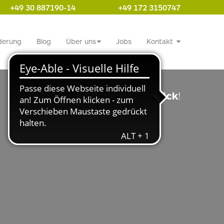
+49 30 887190-14
+49 172 3150747
derung
Blog
Über uns
Jobs
Kontakt
Wir haben Ihre
Zukunft im Blick
!