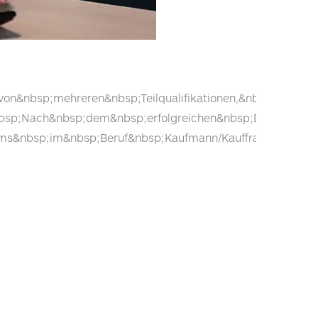
on&nbsp;mehreren&nbsp;Teilqualifikationen,&nbsp;die&nbs
p;Nach&nbsp;dem&nbsp;erfolgreichen&nbsp;Durchlaufen&n
ms&nbsp;im&nbsp;Beruf&nbsp;Kaufmann/Kauffrau&nbsp;für