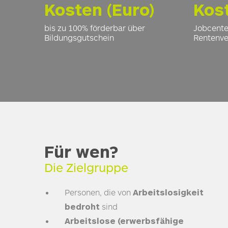
Kosten (Euro)
Kos
bis zu 100% förderbar über
Jobcenter
Bildungsgutschein
Rentenve
Für wen?
Die Zielgruppe
Personen, die von
Arbeitslosigkeit
bedroht
sind
Arbeitslose (erwerbsfähige