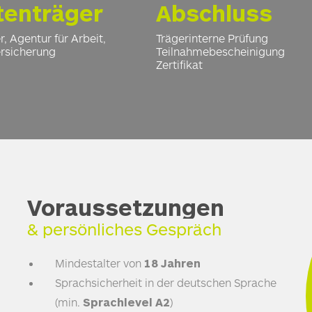
tenträger
Abschluss
, Agentur für Arbeit,
Trägerinterne Prüfung
rsicherung
Teilnahmebescheinigung
Zertifikat
Voraussetzungen
& persönliches Gespräch
Mindestalter von
18 Jahren
Sprachsicherheit in der deutschen Sprache
(min.
Sprachlevel A2
)