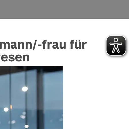
fmann/-frau für
wesen